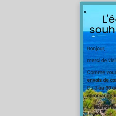
L'
souh
Bonjour,
merci de visi
Comme vous,
envois de co
Du 3
au 30 a
commande ne
La
reprise s