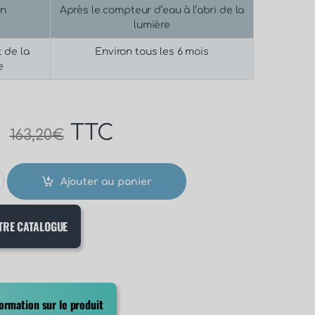
on
Après le compteur d’eau à l’abri de la
lumière
 de la
Environ tous les 6 mois
e
€
TTC
163,20
€
Ajouter au panier
TRE CATALOGUE
rmation sur le produit