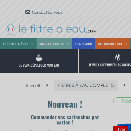
Contactez nous !
NOS FILTRES À EAU
NOS CARTOUCHES
SPA/PISCINE
CARTOUCHES KDF
JE VEUX SUPPRIMER LES GOÛT
JE VEUX DÉPOLLUER MON EAU
Accueil
FILTRES À EAU COMPLETS
← Prod
-
12%