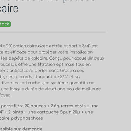
caire
tock
ble 20” anticalcaire avec entrée et sortie 3/4” est
e et efficace pour protéger votre installation
les dépôts de calcaire. Conçu pour accueillir deux
uces, il offre une filtration optimale tout en
ment anticalcaire performant. Grâce à ses
té, ses raccords standard de 3/4” et sa
 diverses cartouches, ce système garantit une
, une longue durée de vie et une eau de meilleure
foyer.
2 porte filtre 20 pouces + 2 équerres et vis + une
/4” + 2 joints + une cartouche Spun 20μ + une
lcaire polyphosphate
ossible sur demande