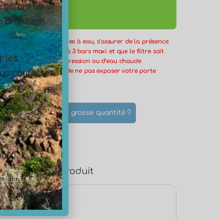
s seront un
le bronzage
 l’installation des filtres à eau, s’assurer de la présence
ession
en amont réglé à 3 bars maxi et que le filtre soit
r les
un éventuel retour de pression ou d’eau chaude
ous contacter
ière. Il est important de ne pas exposer votre porte
froid et à la lumière
cifique ?
Une grosse quantité ?
les
us !
Détails du produit
e laiton et
lcaire ?