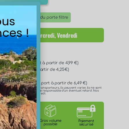
ous
otice d'installation du porte filtre
ces !
itions : Lundi, Mercredi, Vendredi
son disponibles :
/72h* (Frais de port à partir de 4,99 €)
* (Frais de port à partir de 4,25€)
.
Fin des
n 24h/48h* (Frais de port à partir de 6,49 €)
es délais annoncés par les transporteurs, ils peuvent varier, ils ne sont
 ne pouvons en aucun cas être responsable d'un éventuel retard. Nos
e lundi, mercredi et le vendredi.
ne
Certification
Gros volume
Paiement
ACS
possible
sécurisé