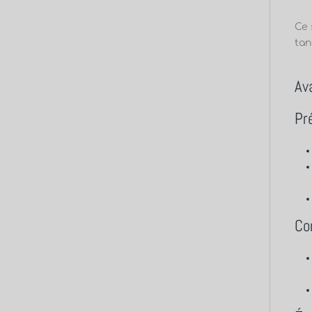
Ce 
tan
Av
Pr
Con