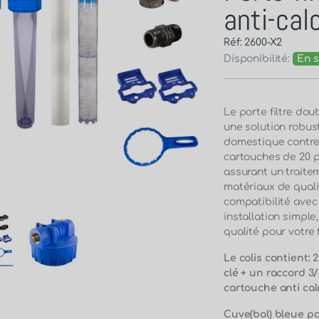
anti-cal
Réf: 2600-X2
Disponibilité:
En s
Le porte filtre dou
une solution robust
domestique contre 
cartouches de 20 po
assurant un traite
matériaux de quali
compatibilité avec
installation simple
qualité pour votre 
Le colis contient: 
clé + un raccord 3
cartouche anti ca
Cuve(bol) bleue p