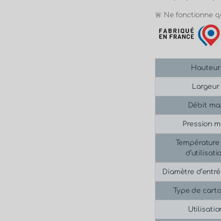
🚨 Ne fonctionne q
Hauteur
Largeur
Débit ma
Pression 
Température
d’utilisati
Diamètre d’entré
Type de cart
Utilisatio