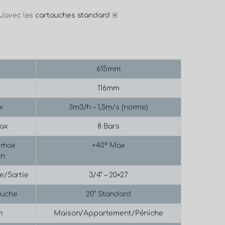
u’avec les
cartouches standard
🚨
615mm
116mm
x
3m3/h – 1,5m/s (norme)
max
8 Bars
 max
+40° Max
on
e/Sortie
3/4” – 20×27
ouche
20” Standard
n
Maison/Appartement/Péniche