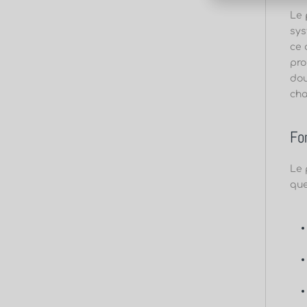
Le
sys
ce 
pro
dou
cha
Fo
Le 
que