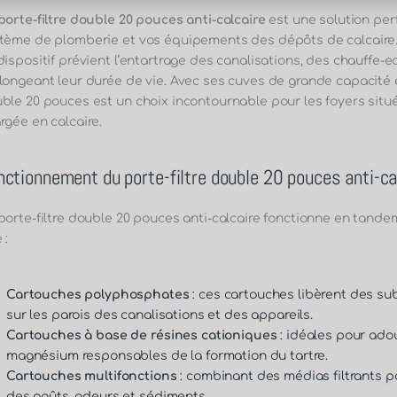
porte-filtre double 20 pouces anti-calcaire
est une solution per
tème de plomberie et vos équipements des dépôts de calcaire. 
dispositif prévient l’entartrage des canalisations, des chauffe-
longeant leur durée de vie. Avec ses cuves de grande capacité et
ble 20 pouces est un choix incontournable pour les foyers situ
rgée en calcaire.
nctionnement du porte-filtre double 20 pouces anti-ca
porte-filtre double 20 pouces anti-calcaire fonctionne en tande
 :
Cartouches polyphosphates
: ces cartouches libèrent des su
sur les parois des canalisations et des appareils.
Cartouches à base de résines cationiques
: idéales pour adou
magnésium responsables de la formation du tartre.
Cartouches multifonctions
: combinant des médias filtrants po
des goûts, odeurs et sédiments.