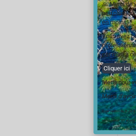
🙏 Merci de 
peu plus long
en moins) !
Vous avez be
professionne
par mail à ce
Cliquer ici
Merci pour 
Merci d’avoir
Code promo du mois d’ao
stérilisateur UV et ses
Pou