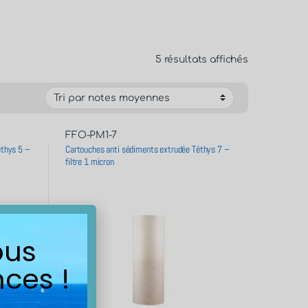
5 résultats affichés
FFO-PM1-7
éthys 5 –
Cartouches anti sédiments extrudée Téthys 7 –
filtre 1 micron
ous
ces !