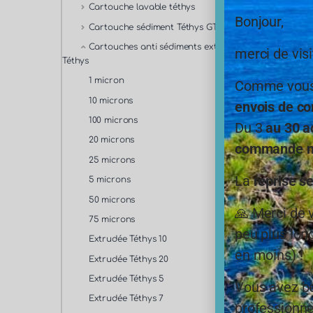
Cartouche lavable téthys
Bonjour,
Cartouche sédiment Téthys GTX
Cartouches anti sédiments extrudée
0,9
merci de visi
Téthys
1 micron
Comme vous,
10 microns
envois de co
100 microns
Du 3
au 30 a
FFO-
Cartou
20 microns
commande ne
– filtr
25 microns
La
reprise s
5 microns
50 microns
🙏 Merci de 
75 microns
peu plus long
Extrudée Téthys 10
en moins) !
Extrudée Téthys 20
Extrudée Téthys 5
Vous avez be
Extrudée Téthys 7
professionne