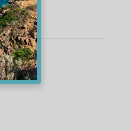
us !
e laiton et