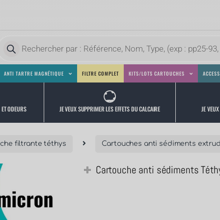
ANTI TARTRE MAGNÉTIQUE
FILTRE COMPLET
KITS/LOTS CARTOUCHES
ACCESS
JE VEUX
JE VEUX SUPPRIMER LES EFFETS DU CALCAIRE
S ET ODEURS
che filtrante téthys
Cartouches anti sédiments extru
Cartouche anti sédiments Téth