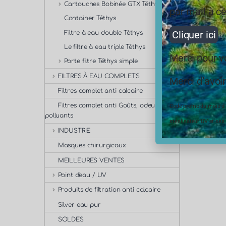
Cartouches Bobinée GTX Téthys
par mail à ce
Container Téthys
3,6
Cliquer ici
Filtre à eau double Téthys
En s
Le filtre à eau triple Téthys
Merci pour 
Porte filtre Téthys simple
FILTRES À EAU COMPLETS
Merci d’avoir
5 résulta
Filtres complet anti calcaire
Filtres complet anti Goûts, odeurs,
Code promo du mois d’ao
polluants
stérilisateur UV et ses
INDUSTRIE
Masques chirurgicaux
MEILLEURES VENTES
Point d'eau / UV
Produits de filtration anti calcaire
Silver eau pur
SOLDES