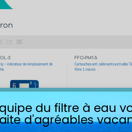
cron
OL-3
FFO-PM1-5
ip – indicateur de remplacement de
Cartouches anti sédiments extrudée T
che
filtre 1 micron
équipe du filtre à eau v
aite d'agréables vacan