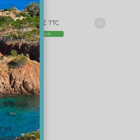
6,00
€
TTC
En stock
.
Fin des
ne
éthys 20
s seront un
le bronzage
r les
ous contacter