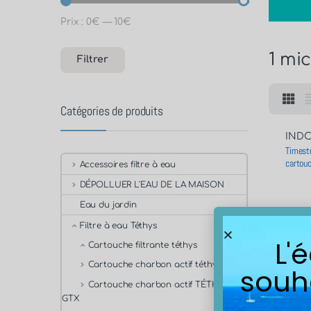
Prix :
0€
—
10€
1 mi
Filtrer
Catégories de produits
INDC
Timestr
cartou
Accessoires filtre à eau
DÉPOLLUER L'EAU DE LA MAISON
Eau du jardin
Filtre à eau Téthys
L'
Cartouche filtrante téthys
Cartouche charbon actif téthys
souh
Cartouche charbon actif TÉTHYS
GTX