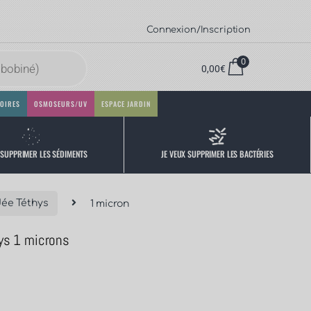
Connexion/Inscription
0
0,00
€
OIRES
OSMOSEURS/UV
ESPACE JARDIN
 SUPPRIMER LES SÉDIMENTS
JE VEUX SUPPRIMER LES BACTÉRIES
dée Téthys
1 micron
ys 1 microns