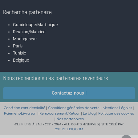
Recherche partenaire
Guadeloupe/Martinique
Réunion/Maurice
Madagascar
Paris
Tunisie
Belgique
Nous recherchons des partenaires revendeurs
Contactez-nous !
Condition confidentialité
|
Conditions générales de vente
|
Mentions Légales
|
Paiement/Livraison
|
Remboursement/Retour
|
Le blog
|
Politique des cookies
|
Nos partenaires
©LE FILTRE À EAU - 2021 - 2024 - ALL RIGHTS RESERVED | SITE CRÉÉ PAR
23THSTUDIO.COM