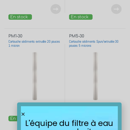
En stock
En stock
PM1-30
PM5-30
Cartouche sédiments extrudée 20 pouces
Cartouche sédiments Spun/extrudée 30
1 micron
pouces 5 microns
En stock
En stock
L'équipe du filtre à eau