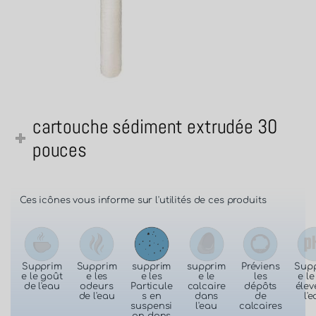
cartouche sédiment extrudée 30
pouces
Ces icônes vous informe sur l'utilités de ces produits
Supprim
Supprim
supprim
supprim
Préviens
Sup
e le goût
e les
e les
e le
les
e l
de l'eau
odeurs
Particule
calcaire
dépôts
élev
de l'eau
s en
dans
de
l'
suspensi
l'eau
calcaires