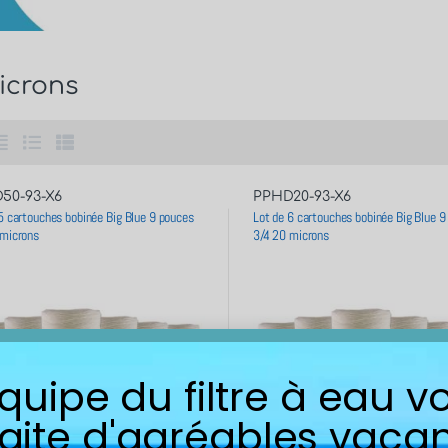
icrons
50-93-X6
PPHD20-93-X6
5 cartouches bobinée Big Blue 9 pouces
Lot de 6 cartouches bobinée Big Blue 9
 microns
3/4 20 microns
équipe du filtre à eau v
aite d'agréables vacan