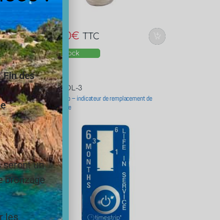
-
3%
86,40
€
84,00
€
TTC
En stock
.
Fin des
INDCOL-3
 pouces
Timestrip – indicateur de remplacement de
ne
cartouche
s seront un
le bronzage
r les