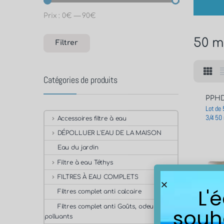
Prix :
0€
—
90€
50 m
Filtrer
Catégories de produits
PPHD
Lot de 
3/4 50
Accessoires filtre à eau
DÉPOLLUER L'EAU DE LA MAISON
Eau du jardin
Filtre à eau Téthys
FILTRES À EAU COMPLETS
L'
Filtres complet anti calcaire
Filtres complet anti Goûts, odeurs,
souh
polluants