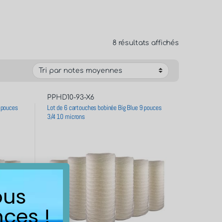
8 résultats affichés
PPHD10-93-X6
 pouces
Lot de 6 cartouches bobinée Big Blue 9 pouces
3/4 10 microns
ous
ces !