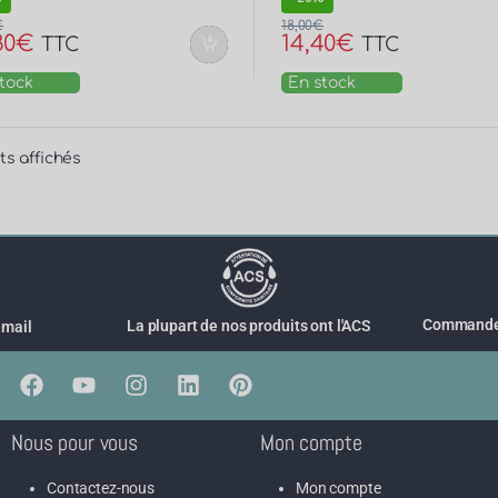
€
18,00
€
80
€
14,40
€
TTC
TTC
tock
En stock
ts affichés
Commande 
La plupart de nos produits ont l'ACS
 mail
Nous pour vous
Mon compte
Contactez-nous
Mon compte