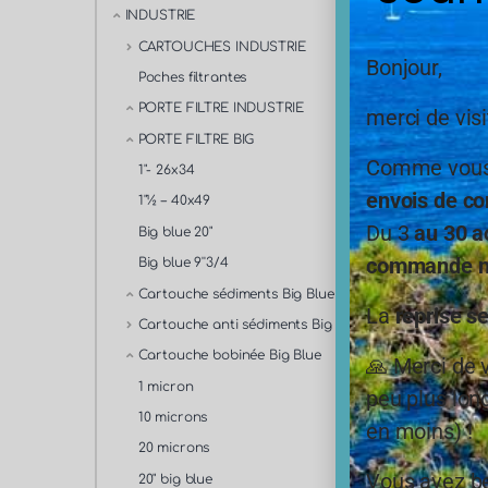
INDUSTRIE
-
3%
CARTOUCHES INDUSTRIE
86,40
Bonjour,
84,
Poches filtrantes
PORTE FILTRE INDUSTRIE
merci de visi
En s
PORTE FILTRE BIG
Comme vous,
1"- 26x34
envois de co
PPHD
1"½ – 40x49
Lot de 
Du 3
au 30 a
Big blue 20"
3/4 5 
commande ne
Big blue 9''3/4
Cartouche sédiments Big Blue
La
reprise s
Cartouche anti sédiments Big Blue
Cartouche bobinée Big Blue
🙏 Merci de 
1 micron
peu plus long
10 microns
en moins) !
20 microns
Vous avez be
20" big blue