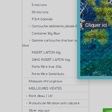
-
3%
professionne
5 microns
86,40
50 microns
par mail à ce
84,
9''3/4 bobinée
En s
Cliquer ici
Cartouche sédiments plissée Big Blue
Container Big Blue
Merci pour 
Gamme cartouche charbon actif big
PPHD
Cartouc
blue
Merci d’avoir
micron
INSERT LAITON big
SANS INSERT LAITON big
Code promo du mois d’ao
Porte filtre Inox 316L
stérilisateur UV et ses
Porte filtre Semi/Auto
Masques chirurgicaux
MEILLEURES VENTES
Point d'eau / UV
Produits de filtration anti calcaire
Silver eau pur
-
14