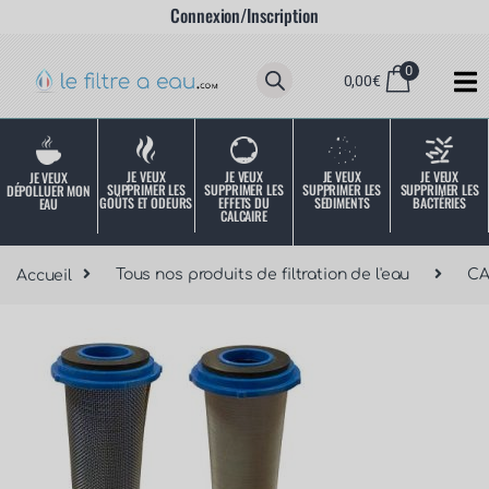
Connexion/Inscription
0
0,00
€
JE VEUX
JE VEUX
JE VEUX
JE VEUX
JE VEUX
SUPPRIMER LES
SUPPRIMER LES
SUPPRIMER LES
SUPPRIMER LES
DÉPOLLUER MON
SÉDIMENTS
BACTÉRIES
EFFETS DU
GOÛTS ET ODEURS
EAU
CALCAIRE
Accueil
Tous nos produits de filtration de l'eau
C