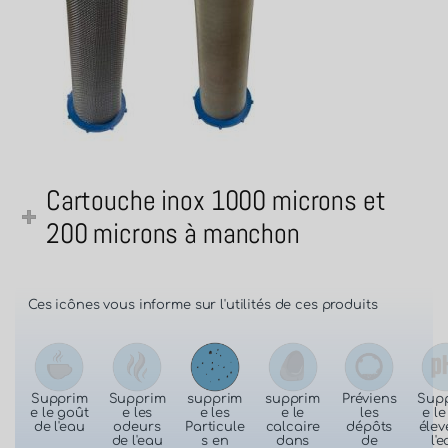
Cartouche inox 1000 microns et
200 microns à manchon
Ces icônes vous informe sur l'utilités de ces produits
Supprim
Supprim
supprim
supprim
Préviens
Sup
e le goût
e les
e les
e le
les
e l
de l'eau
odeurs
Particule
calcaire
dépôts
élev
de l'eau
s en
dans
de
l'