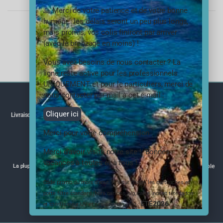
🙏 Merci de votre patience et de votre bonne
humeur… les délais seront un peu plus longs,
3 résultats affichés
mais promis, vos colis finiront par arriver
(avec le bronzage en moins) !
Vous avez besoins de nous contacter ? La
ligne reste active pour les professionnels
UNIQUEMENT et pour le particuliers, merci de
nous contacter par mail à cet e-mail :
Cliquer ici
Livraison rapide, partout en France
Service client - Par mail
Merci pour votre compréhension
Merci d’avoir visité notre site ! Bonnes
vacances à toutes et à tous !
La plupart de nos produits ont l'ACS
Commande de gros volume possible
Code promo du mois d’aout 10% sur toutes les cartouches et
porte filtre standard (hors cartons, big, carte inox et tête laiton
ÉTÉ2026
et stérilisateur UV et ses accessoires) :
Paiement sécurisé 3DSecure