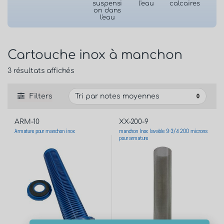
suspensi
l'eau
calcaires
on dans
l'eau
Cartouche inox à manchon
3 résultats affichés
Filters
ARM-10
XX-200-9
Armature pour manchon inox
manchon Inox lavable 9-3/4 200 microns
pour armature