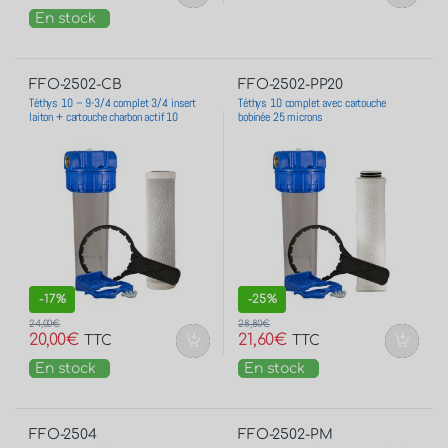
En stock
FFO-2502-CB
FFO-2502-PP20
Téthys 10 – 9-3/4 complet 3/4 insert
Téthys 10 complet avec cartouche
laiton + cartouche charbon actif 10
bobinée 25 microns
microns Made in France
-
17%
-
25%
24,00
€
28,80
€
20,00
€
21,60
€
TTC
TTC
En stock
En stock
FFO-2504
FFO-2502-PM