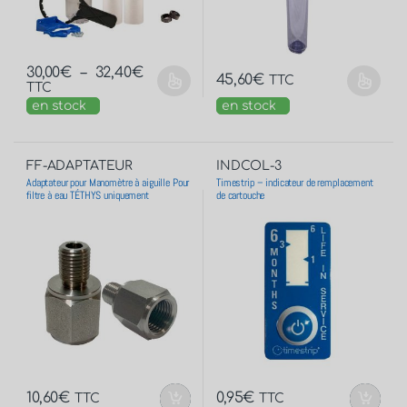
30,00
€
–
32,40
€
45,60
€
TTC
TTC
en stock
en stock
FF-ADAPTATEUR
INDCOL-3
Adaptateur pour Manomètre à aiguille Pour
Timestrip – indicateur de remplacement
filtre à eau TÉTHYS uniquement
de cartouche
10,60
€
0,95
€
TTC
TTC