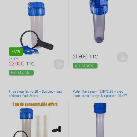
-
17%
21,60
€
TTC
26,40
€
22,00
€
TTC
en stock
En stock
Filtre à eau Téthys 10 – Complet – anti
Porte filtre à eau – TÉTHYS 20 – avec
sédiment Pack Starter
insert laiton filetage 3/4 pouce – 20×27