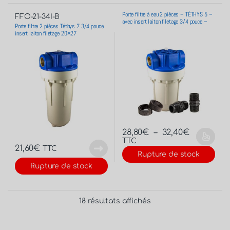
Porte filtre à eau 2 pièces – TÉTHYS 5 –
FFO-21-34I-B
avec insert laiton filetage 3/4 pouce –
Porte filtre 2 pièces Téthys 7 3/4 pouce
20×27
insert laiton filetage 20×27
28,80
€
–
32,40
€
TTC
21,60
€
TTC
Rupture de stock
Rupture de stock
18 résultats affichés