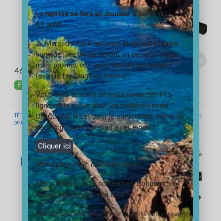
La
reprise se fera en douceur à partir du
31
août.
🙏 Merci de votre patience et de votre bonne
humeur… les délais seront un peu plus longs,
25,32
€
–
27,72
€
TTC
mais promis, vos colis finiront par arriver
46,80
€
TTC
en stock
(avec le bronzage en moins) !
En stock
Vous avez besoins de nous contacter ? La
ligne reste active pour les professionnels
TÉTHYS 5 avec insert laiton 2 pièces 3/4
Filtre à eau Téthys 10 – Complet – anti
UNIQUEMENT et pour le particuliers, merci de
pouce complet + 2 raccords + 2 joints
sédiment Pack Pro
nous contacter par mail à cet e-mail :
Cliquer ici
Merci pour votre compréhension
Merci d’avoir visité notre site ! Bonnes
vacances à toutes et à tous !
Code promo du mois d’aout 10% sur toutes les cartouches et