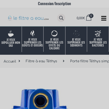
Connexion/Inscription
0
0,00
€
JE VEUX
JE VEUX
JE VEUX
JE VEUX
JE VEUX
SUPPRIMER LES
SUPPRIMER LES
SUPPRIMER LES
SUPPRIMER LES
DÉPOLLUER MON
SÉDIMENTS
BACTÉRIES
EFFETS DU
GOÛTS ET ODEURS
EAU
CALCAIRE
Accueil
Filtre à eau Téthys
Porte filtre Téthys sim