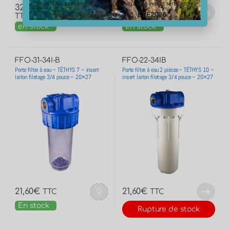
porte filtre standard (hors cartons, big, carte inox et tête laiton
32,52
€
–
36,12
€
58,80
€
–
61,20
€
ÉTÉ2026
et stérilisateur UV et ses accessoires) :
TTC
TTC
en stock
en stock
FFO-31-34I-B
FFO-22-34IB
Porte filtre à eau – TÉTHYS 7 – insert
Porte filtre à eau 2 pièces– TÉTHYS 10 –
laiton filetage 3/4 pouce – 20×27
insert laiton filetage 3/4 pouce – 20×27
21,60
€
21,60
€
TTC
TTC
En stock
Rupture de stock