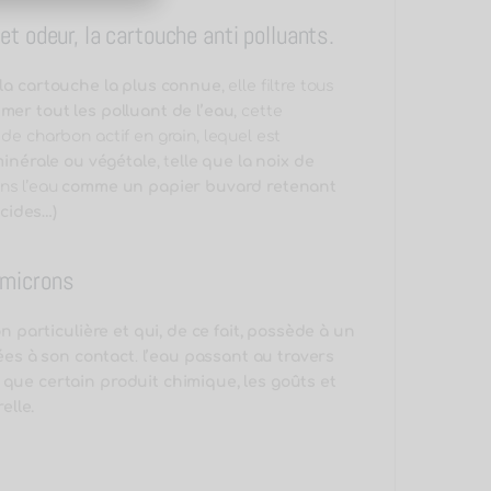
t odeur, la cartouche anti polluants.
 la cartouche la plus connue
, elle filtre tous
mer tout les polluant de l’eau
, cette
de charbon actif en grain, lequel est
minérale ou végétale
, t
elle que la noix de
dans l’eau
comme un papier buvard
retenant
icides…)
 microns
particulière et qui, de ce fait, possède à
un
ées à son contact
.
l’eau passant au travers
 que certain produit chimique, les goûts et
elle.