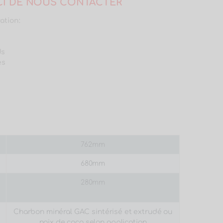
RCI DE NOUS CONTACTER
ration:
ds
es
762mm
680mm
280mm
Charbon minéral GAC sintérisé et extrudé ou
noix de coco selon application