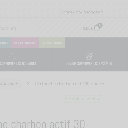
Connexion/Inscription
0
0,00
€
OIRES
OSMOSEURS/UV
ESPACE JARDIN
 SUPPRIMER LES SÉDIMENTS
JE VEUX SUPPRIMER LES BACTÉRIES
 pouces +
Cartouche charbon actif 30 pouces
Produit suivant →
e charbon actif 30