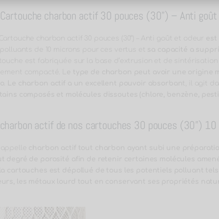
 Cartouche charbon actif 30 pouces (30”) – Anti goût e
Cartouche charbon actif 30 pouces (30”) – Anti goût et odeur
est
 polluants de 10 microns pour ces vertus et
sa capacité a suppri
touche est fabriquée sur la base d’extrusion et de sintérisation 
tement compacté. L
e type de charbon
peut avoir une origine 
co
.
Le charbon actif a un excellent pouvoir absorban
t, il agit 
tains composés et molécules dissoutes (chlore, benzène, pest
 charbon actif de nos cartouches 30 pouces (30”) 10
 appelle
charbon actif tout charbon ayant subi une préparation 
t degré de porosité
afin de retenir certaines molécules amen
la cartouches est dépollué de tous les potentiels polluant tels
urs, les métaux lourd tout en conservant ses propriétés natur