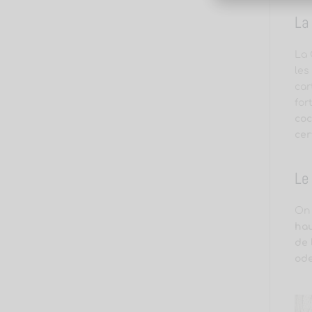
La
La 
les
car
for
co
cer
Le
On
hau
de 
ode