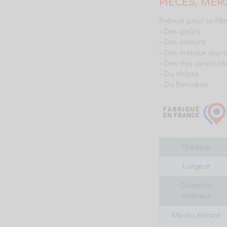
PIÈCES, ME
Prévue pour la filt
– Des goûts
– Des odeurs
– Des métaux lour
– Des des pesticid
– Du chlore
– Du Benzène
Hauteur
Largeur
Diamètre
intérieur
Media filtrant