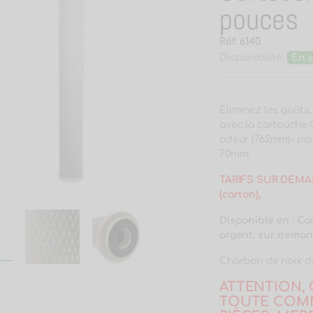
pouces
Réf: 6140
Disponibilité:
En s
Éliminez les goûts,
avec la cartouche 
odeur (762mm)- pou
70mm.
TARIFS SUR DEMAN
(carton),
Disponible en : Co
argent. sur dema
Charbon de noix de
ATTENTION, 
TOUTE COMM