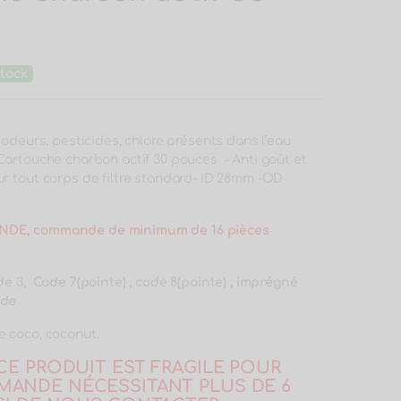
tock
 odeurs, pesticides, chlore présents dans l’eau
Cartouche charbon actif 30 pouces – Anti goût et
r tout corps de filtre standard- ID 28mm -OD
DE, commande de minimum de 16 pièces
de 3, Code 7(pointe) , code 8(pointe) , imprégné
nde
 coco, coconut.
CE PRODUIT EST FRAGILE POUR
ANDE NÉCESSITANT PLUS DE 6