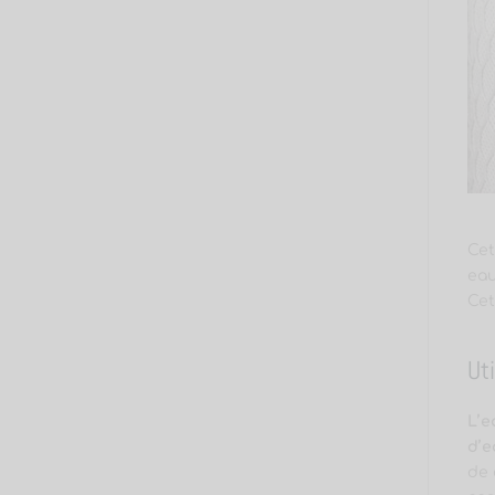
Cet
eau
Cet
Ut
L’e
d’e
de 