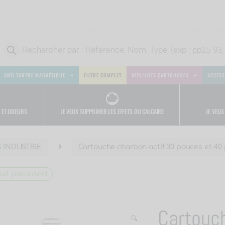
ANTI TARTRE MAGNÉTIQUE
FILTRE COMPLET
KITS/LOTS CARTOUCHES
ACCESS
JE VEUX
JE VEUX SUPPRIMER LES EFFETS DU CALCAIRE
S ET ODEURS
 INDUSTRIE
Cartouche charbon actif 30 pouces et 40
uit précédent
Cartouch
🔍