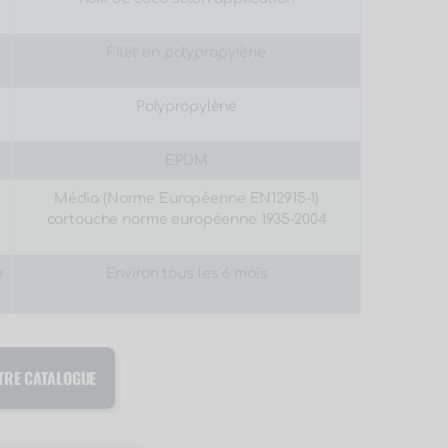
Filet en polypropylène
Polypropylène
EPDM
Média
(Norme Européenne EN12915-1)
cartouche norme européenne 1935-2004
e
Environ tous les 6 mois
TRE CATALOGUE