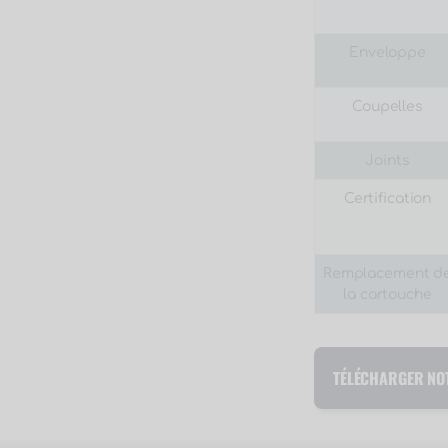
Enveloppe
Coupelles
Joints
Certification
Remplacement d
la cartouche
TÉLÉCHARGER NO