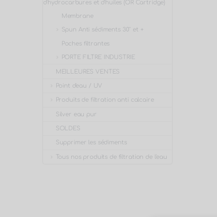
d'hydrocarbures et d'huiles (OR Cartridge)
Membrane
Spun Anti sédiments 30'' et +
Poches filtrantes
PORTE FILTRE INDUSTRIE
MEILLEURES VENTES
Point d'eau / UV
Produits de filtration anti calcaire
Silver eau pur
SOLDES
Supprimer les sédiments
Tous nos produits de filtration de l'eau