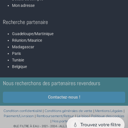
Mon adresse
Recherche partenaire
Guadeloupe/Martinique
Réunion/Maurice
Madagascar
Paris
Tunisie
Belgique
Nous recherchons des partenaires revendeurs
Contactez-nous !
Condition confidentialité
|
Conditions générales de vente
|
Mentions Légales
|
Paiement/Livraison
|
Remboursement/Retour
|
Le blog
|
Politique des cookies
|
Nos partenaires
💧
Trouvez votre filtre
©LE FILTRE À EAU - 2021 - 2024 - ALL RIGHTS RESERVED | SITE CRÉÉ PAR