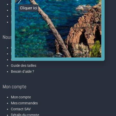
Supprimer le calcaire
Cliquer ici
Supprimer les polluants
Supprimer les sédiments
Merci pour votre compréhension
Supprimer les bactéries
Merci d’avoir visité notre site ! Bonnes
vacances à toutes et à tous !
Nous pour vous
Code promo du mois d’aout 10% sur toutes les cartouches et
Contactez-nous
porte filtre standard (hors cartons, big, carte inox et tête laiton
Produit sur mesure ?
ÉTÉ2026
et stérilisateur UV et ses accessoires) :
Grosse quantité
Guide des tailles
Besoin d’aide ?
Mon compte
Mon compte
Mes commandes
Contact SAV
Détails du compte