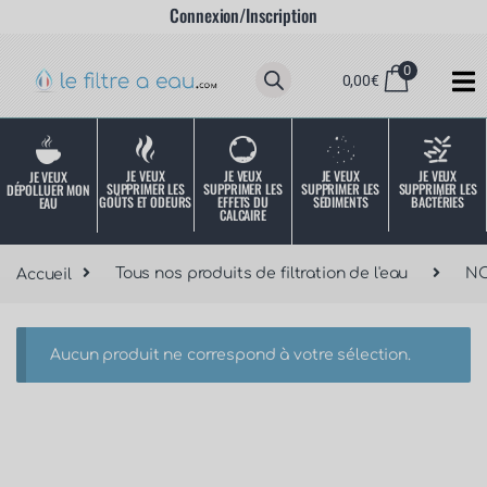
Connexion/Inscription
0
0,00
€
JE VEUX
JE VEUX
JE VEUX
JE VEUX
JE VEUX
SUPPRIMER LES
SUPPRIMER LES
SUPPRIMER LES
SUPPRIMER LES
DÉPOLLUER MON
SÉDIMENTS
BACTÉRIES
EFFETS DU
GOÛTS ET ODEURS
EAU
CALCAIRE
Accueil
Tous nos produits de filtration de l'eau
NO
Aucun produit ne correspond à votre sélection.