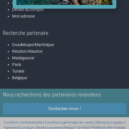
ÉTÉ2026
et stérilisateur UV et ses accessoires) :
Contact SAV
Détails du compte
Mon adresse
Recherche partenaire
Guadeloupe/Martinique
Réunion/Maurice
Madagascar
Paris
Tunisie
Belgique
Nous recherchons des partenaires revendeurs
Contactez-nous !
Condition confidentialité
|
Conditions générales de vente
|
Mentions Légales
|
Paiement/Livraison
|
Remboursement/Retour
|
Le blog
|
Politique des cookies